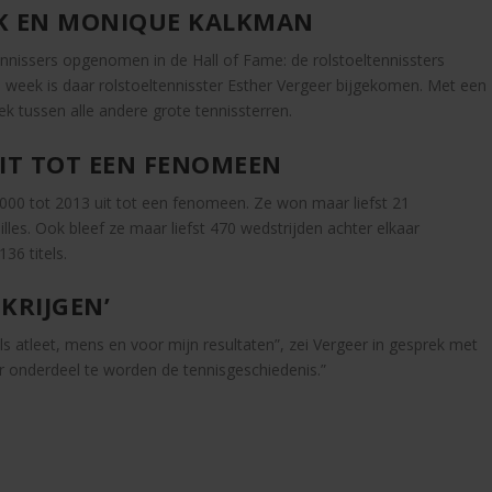
K EN MONIQUE KALKMAN
ennissers opgenomen in de Hall of Fame: de rolstoeltennissters
eek is daar rolstoeltennisster Esther Vergeer bijgekomen. Met een
k tussen alle andere grote tennissterren.
UIT TOT EEN FENOMEEN
 2000 tot 2013 uit tot een fenomeen. Ze won maar liefst 21
les. Ook bleef ze maar liefst 470 wedstrijden achter elkaar
36 titels.
 KRIJGEN’
 als atleet, mens en voor mijn resultaten”, zei Vergeer in gesprek met
r onderdeel te worden de tennisgeschiedenis.”