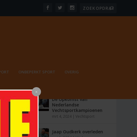
PORT
ONBEPERKT SPORT
OVERIG
MEEST RECENT
E
De Opkomst van
Nederlandse
Vechtsportkampioenen
mrt 4, 2024
|
Vechtsport
Jaap Oudkerk overleden