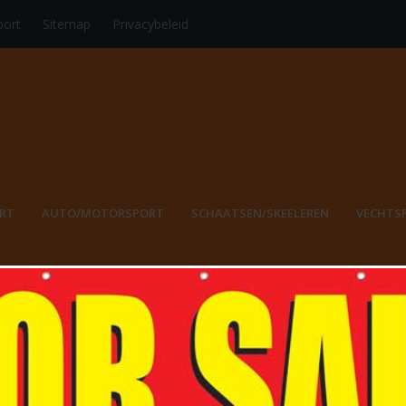
port
Sitemap
Privacybeleid
RT
AUTO/MOTORSPORT
SCHAATSEN/SKEELEREN
VECHTS
ER VERGEER IS OPGENOMEN IN D
ALL OF FAME
Racketsport