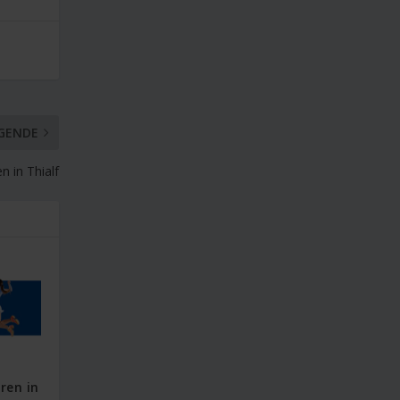
GENDE
 in Thialf
ren in