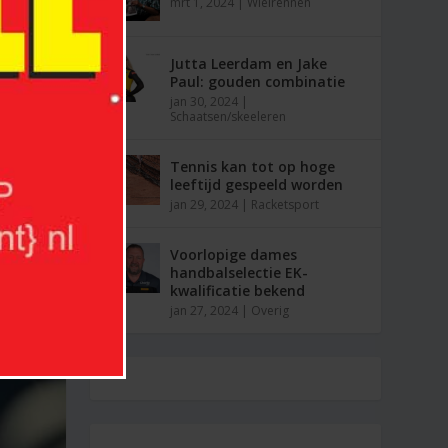
mrt 1, 2024
|
Wielrennen
Jutta Leerdam en Jake
Paul: gouden combinatie
jan 30, 2024
|
Schaatsen/skeeleren
Tennis kan tot op hoge
leeftijd gespeeld worden
jan 29, 2024
|
Racketsport
Voorlopige dames
handbalselectie EK-
kwalificatie bekend
jan 27, 2024
|
Overig