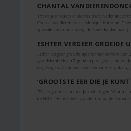
CHANTAL VANDIERENDONC
Tot dit jaar waren er slechts twee Nederlandse t
Chantal Vandierendonck, Monique Kalkman. Deze w
speciale ceremonie kreeg de Nederlandse haar ple
ESHTER VERGEER GROEIDE 
Esther Vergeer groeide tijdens haar carrière van
grandslamtitels en 7 gouden paralympische medail
ongeslagen. Als dubbelspeelster won ze ook nog 1
‘GROOTSTE EER DIE JE KUNT
“Dit de grootste eer die je kunt krijgen. Voor mij
de NOS
. “Het is heel bijzonder om op deze manie