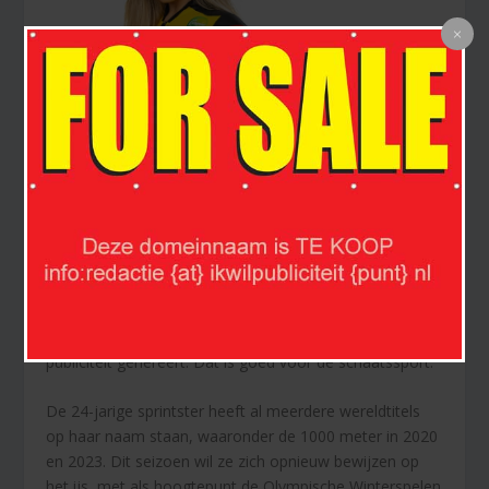
Jutta Leerdam, een van de beste schaatssters van
Nederland, vormt sinds een aantal maanden een koppel
met de Amerikaanse bokser en YouTuber Jake Paul.
Samen zijn ze een gouden combinatie dat veel
publiciteit genereert. Dat is goed voor de schaatssport.
De 24-jarige sprintster heeft al meerdere wereldtitels
op haar naam staan, waaronder de 1000 meter in 2020
en 2023. Dit seizoen wil ze zich opnieuw bewijzen op
het ijs, met als hoogtepunt de Olympische Winterspelen