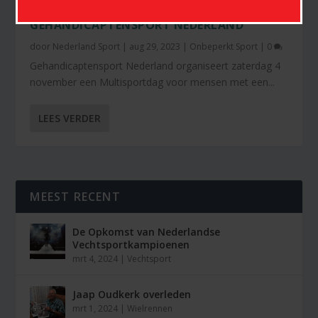
MULTISPORTDAG ZWOLLE
GEHANDICAPTENSPORT NEDERLAND
door
Nederland Sport
|
aug 29, 2023
|
Onbeperkt Sport
|
0
Gehandicaptensport Nederland organiseert zaterdag 4
november een Multisportdag voor mensen met een...
LEES VERDER
MEEST RECENT
De Opkomst van Nederlandse
Vechtsportkampioenen
mrt 4, 2024
|
Vechtsport
Jaap Oudkerk overleden
mrt 1, 2024
|
Wielrennen