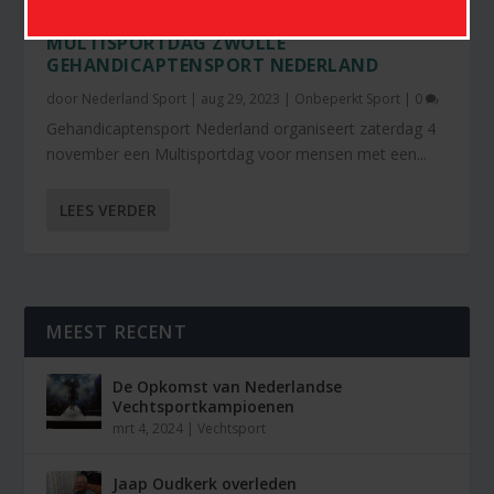
MULTISPORTDAG ZWOLLE
GEHANDICAPTENSPORT NEDERLAND
door
Nederland Sport
|
aug 29, 2023
|
Onbeperkt Sport
|
0
Gehandicaptensport Nederland organiseert zaterdag 4
november een Multisportdag voor mensen met een...
LEES VERDER
MEEST RECENT
De Opkomst van Nederlandse
Vechtsportkampioenen
mrt 4, 2024
|
Vechtsport
Jaap Oudkerk overleden