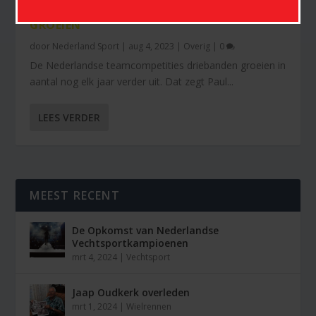
TEAMCOMPETITIES DRIEBANDEN BILJART
GROEIEN
door
Nederland Sport
|
aug 4, 2023
|
Overig
|
0
De Nederlandse teamcompetities driebanden groeien in
aantal nog elk jaar verder uit. Dat zegt Paul...
LEES VERDER
MEEST RECENT
De Opkomst van Nederlandse
Vechtsportkampioenen
mrt 4, 2024
|
Vechtsport
Jaap Oudkerk overleden
mrt 1, 2024
|
Wielrennen