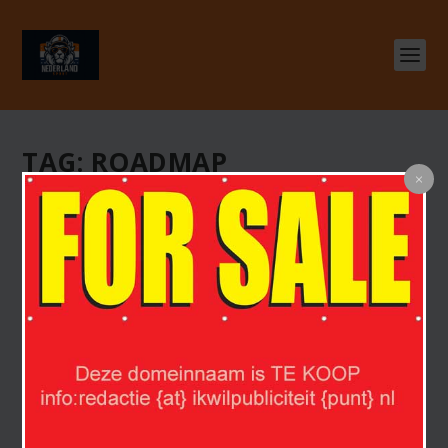
TAG:
ROADMAP
SAMENWERKING OM STADIONBEZOEK WEER