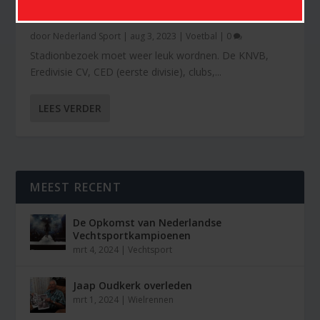
LEUK TE MAKEN
door
Nederland Sport
|
aug 3, 2023
|
Voetbal
|
0
Stadionbezoek moet weer leuk wordnen. De KNVB,
Eredivisie CV, CED (eerste divisie), clubs,...
LEES VERDER
MEEST RECENT
De Opkomst van Nederlandse
Vechtsportkampioenen
mrt 4, 2024
|
Vechtsport
Jaap Oudkerk overleden
mrt 1, 2024
|
Wielrennen