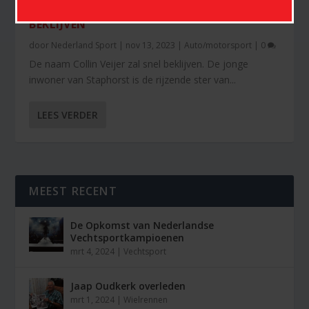
DE NAAM COLLIN VEIJER ZAL SNEL
BEKLIJVEN
door
Nederland Sport
|
nov 13, 2023
|
Auto/motorsport
|
0
De naam Collin Veijer zal snel beklijven. De jonge
inwoner van Staphorst is de rijzende ster van...
LEES VERDER
MEEST RECENT
De Opkomst van Nederlandse
Vechtsportkampioenen
mrt 4, 2024
|
Vechtsport
Jaap Oudkerk overleden
mrt 1, 2024
|
Wielrennen