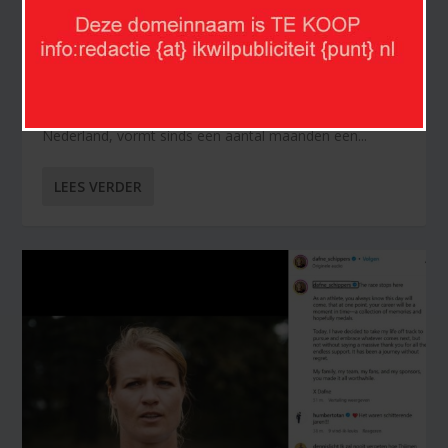
JUTTA LEERDAM EN JAKE PAUL: GOUDEN
COMBINATIE
door
Nederland Sport
|
jan 30, 2024
|
Schaatsen/skeeleren
|
0
Jutta Leerdam, een van de beste schaatssters van
Nederland, vormt sinds een aantal maanden een...
LEES VERDER