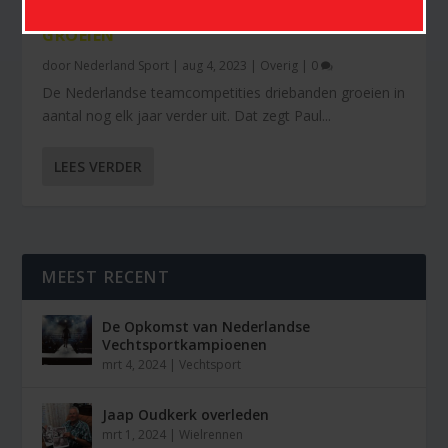
TEAMCOMPETITIES DRIEBANDEN BILJART
GROEIEN
door
Nederland Sport
|
aug 4, 2023
|
Overig
|
0
De Nederlandse teamcompetities driebanden groeien in
aantal nog elk jaar verder uit. Dat zegt Paul...
LEES VERDER
MEEST RECENT
De Opkomst van Nederlandse
Vechtsportkampioenen
mrt 4, 2024
|
Vechtsport
Jaap Oudkerk overleden
mrt 1, 2024
|
Wielrennen