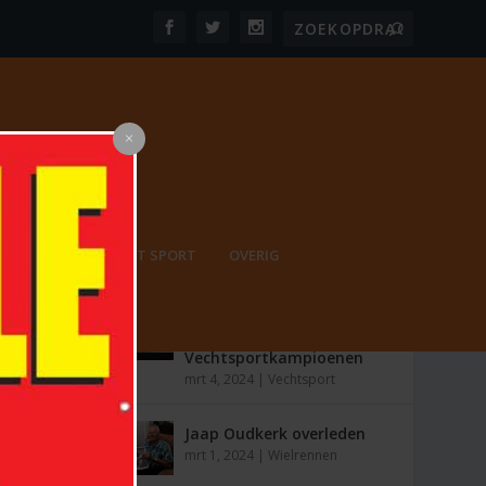
PORT
ONBEPERKT SPORT
OVERIG
MEEST RECENT
De Opkomst van
Nederlandse
Vechtsportkampioenen
mrt 4, 2024
|
Vechtsport
Jaap Oudkerk overleden
mrt 1, 2024
|
Wielrennen