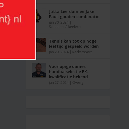
Jutta Leerdam en Jake
Paul: gouden combinatie
jan 30, 2024
|
Schaatsen/skeeleren
Tennis kan tot op hoge
leeftijd gespeeld worden
jan 29, 2024
|
Racketsport
Voorlopige dames
handbalselectie EK-
kwalificatie bekend
jan 27, 2024
|
Overig