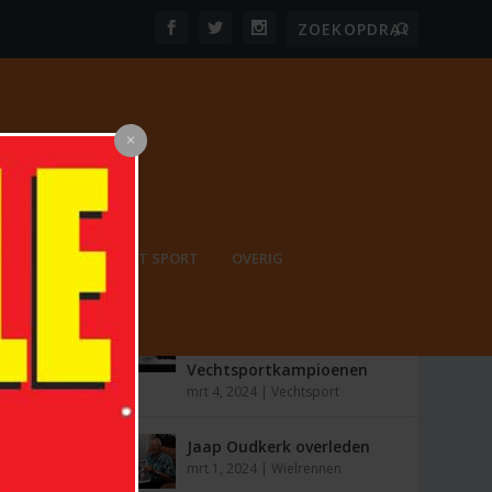
PORT
ONBEPERKT SPORT
OVERIG
MEEST RECENT
De Opkomst van
Nederlandse
Vechtsportkampioenen
mrt 4, 2024
|
Vechtsport
Jaap Oudkerk overleden
mrt 1, 2024
|
Wielrennen