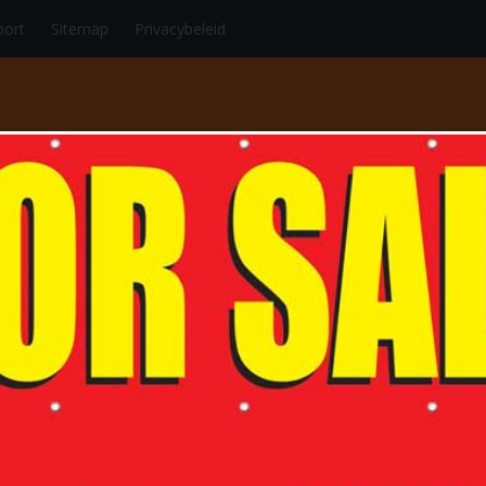
port
Sitemap
Privacybeleid
RT
AUTO/MOTORSPORT
SCHAATSEN/SKEELEREN
VECHTS