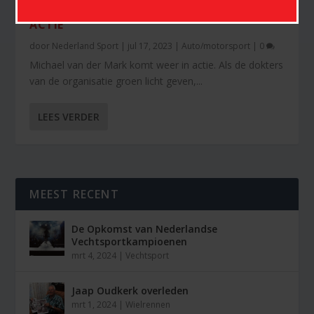
MICHAEL VAN DER MARK KOMT WEER IN
ACTIE
door
Nederland Sport
|
jul 17, 2023
|
Auto/motorsport
|
0
Michael van der Mark komt weer in actie. Als de dokters
van de organisatie groen licht geven,...
LEES VERDER
MEEST RECENT
De Opkomst van Nederlandse
Vechtsportkampioenen
mrt 4, 2024
|
Vechtsport
Jaap Oudkerk overleden
mrt 1, 2024
|
Wielrennen