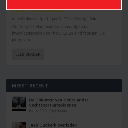
VOORLOPIGE DAMES HANDBALSELECTIE EK-
KWALIFICATIE BEKEND
door
Nederland Sport
|
jan 27, 2024
|
Overig
|
0
De TeamNL Handbaldames vervolgen de
kwalificatiereeks voor hetEK2024 eind februari. De
ploeg van...
LEES VERDER
MEEST RECENT
De Opkomst van Nederlandse
Vechtsportkampioenen
mrt 4, 2024
|
Vechtsport
Jaap Oudkerk overleden