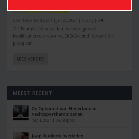
VOORLOPIGE DAMES HANDBALSELECTIE EK-
KWALIFICATIE BEKEND
door
Nederland Sport
|
jan 27, 2024
|
Overig
|
0
De TeamNL Handbaldames vervolgen de
kwalificatiereeks voor hetEK2024 eind februari. De
ploeg van...
LEES VERDER
MEEST RECENT
De Opkomst van Nederlandse
Vechtsportkampioenen
mrt 4, 2024
|
Vechtsport
Jaap Oudkerk overleden