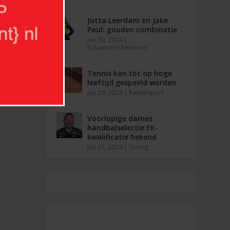
Jutta Leerdam en Jake
Paul: gouden combinatie
jan 30, 2024
|
Schaatsen/skeeleren
Tennis kan tot op hoge
leeftijd gespeeld worden
jan 29, 2024
|
Racketsport
Voorlopige dames
handbalselectie EK-
kwalificatie bekend
jan 27, 2024
|
Overig