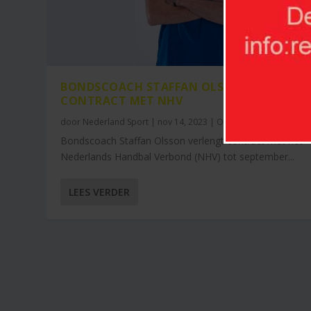
BONDSCOACH STAFFAN OLSSON VERLENG
CONTRACT MET NHV
door
Nederland Sport
|
nov 14, 2023
|
Overig
|
0
Bondscoach Staffan Olsson verlengt contract met het
Nederlands Handbal Verbond (NHV) tot september...
LEES VERDER