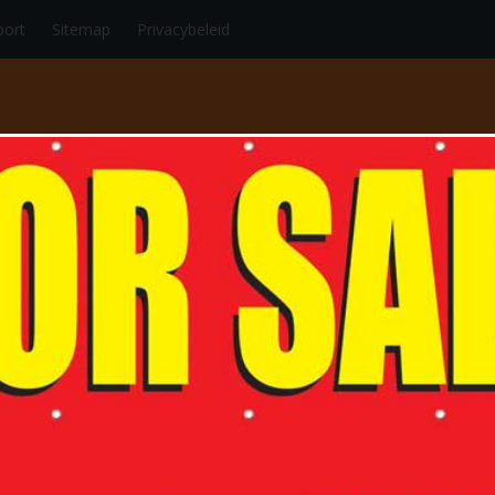
port
Sitemap
Privacybeleid
RT
AUTO/MOTORSPORT
SCHAATSEN/SKEELEREN
VECHTS