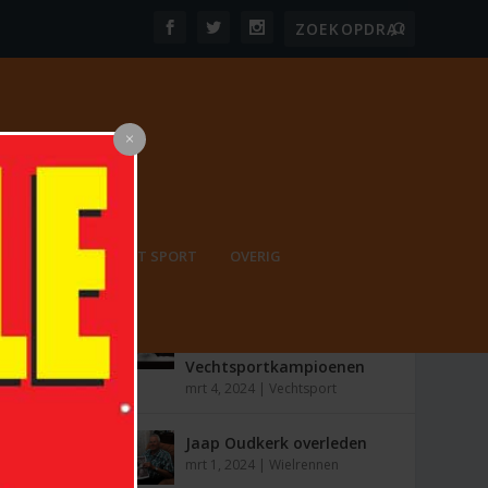
PORT
ONBEPERKT SPORT
OVERIG
MEEST RECENT
De Opkomst van
Nederlandse
Vechtsportkampioenen
mrt 4, 2024
|
Vechtsport
Jaap Oudkerk overleden
mrt 1, 2024
|
Wielrennen