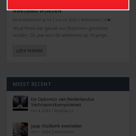
WOUT POELS KAN GERUST EEN FENOMEEN
GENOEMD WORDEN
door
Nederland Sport
|
sep 19, 2023
|
Wielrennen
|
0
Wout Poels kan gerust een fenomeen genoemd
worden. Dit jaar won de wielrenner op 35-jarige...
LEES VERDER
MEEST RECENT
De Opkomst van Nederlandse
Vechtsportkampioenen
mrt 4, 2024
|
Vechtsport
Jaap Oudkerk overleden
mrt 1, 2024
|
Wielrennen