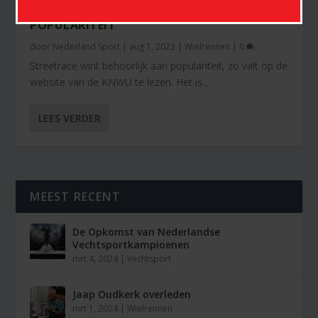
STREETRACE WINT BEHOORLIJK AAN
POPULARITEIT
door
Nederland Sport
|
aug 1, 2023
|
Wielrennen
|
0
Streetrace wint behoorlijk aan populariteit, zo valt op de
website van de KNWU te lezen. Het is...
LEES VERDER
MEEST RECENT
De Opkomst van Nederlandse
Vechtsportkampioenen
mrt 4, 2024
|
Vechtsport
Jaap Oudkerk overleden
mrt 1, 2024
|
Wielrennen