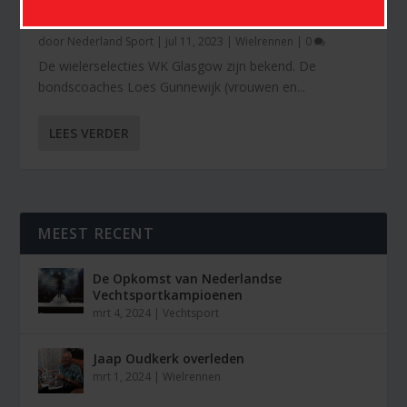
WIELERSELECTIES WK GLASGOW BEKEND
door
Nederland Sport
|
jul 11, 2023
|
Wielrennen
|
0
De wielerselecties WK Glasgow zijn bekend. De
bondscoaches Loes Gunnewijk (vrouwen en...
LEES VERDER
MEEST RECENT
De Opkomst van Nederlandse
Vechtsportkampioenen
mrt 4, 2024
|
Vechtsport
Jaap Oudkerk overleden
mrt 1, 2024
|
Wielrennen