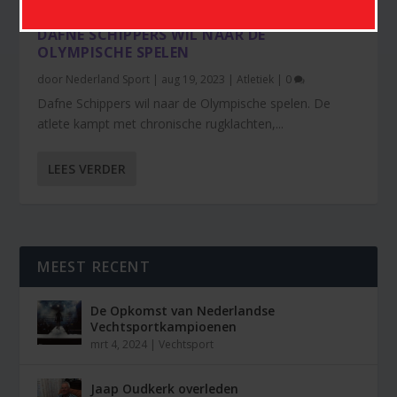
DAFNE SCHIPPERS WIL NAAR DE
OLYMPISCHE SPELEN
door
Nederland Sport
|
aug 19, 2023
|
Atletiek
|
0
Dafne Schippers wil naar de Olympische spelen. De
atlete kampt met chronische rugklachten,...
LEES VERDER
MEEST RECENT
De Opkomst van Nederlandse
Vechtsportkampioenen
mrt 4, 2024
|
Vechtsport
Jaap Oudkerk overleden