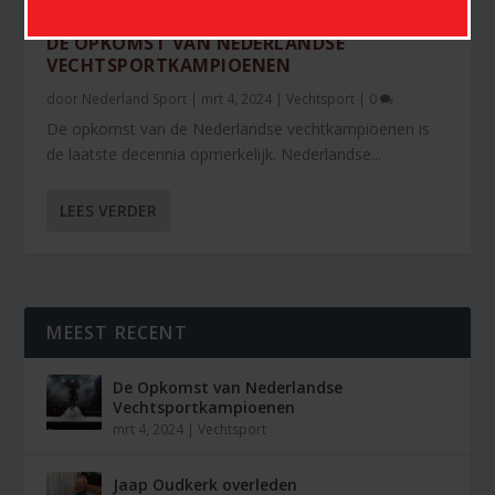
DE OPKOMST VAN NEDERLANDSE
VECHTSPORTKAMPIOENEN
door
Nederland Sport
|
mrt 4, 2024
|
Vechtsport
|
0
De opkomst van de Nederlandse vechtkampioenen is
de laatste decennia opmerkelijk. Nederlandse...
LEES VERDER
MEEST RECENT
De Opkomst van Nederlandse
Vechtsportkampioenen
mrt 4, 2024
|
Vechtsport
Jaap Oudkerk overleden