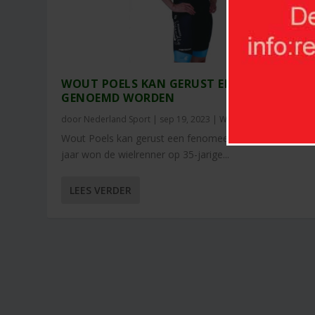
WOUT POELS KAN GERUST EEN FENOMEEN
GENOEMD WORDEN
door
Nederland Sport
|
sep 19, 2023
|
Wielrennen
|
0
Wout Poels kan gerust een fenomeen genoemd worden
jaar won de wielrenner op 35-jarige...
LEES VERDER