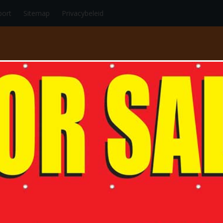
port
Sitemap
Privacybeleid
RT
AUTO/MOTORSPORT
SCHAATSEN/SKEELEREN
VECHTS