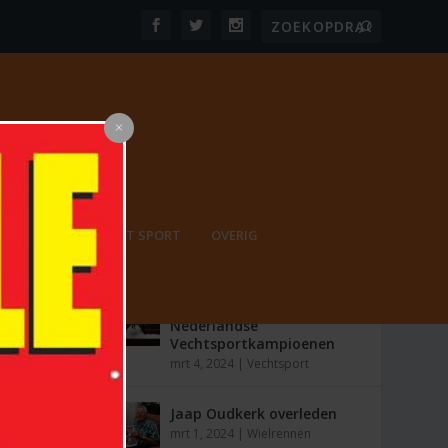
PORT
ONBEPERKT SPORT
OVERIG
MEEST RECENT
De Opkomst van
Nederlandse
Vechtsportkampioenen
mrt 4, 2024
|
Vechtsport
Jaap Oudkerk overleden
mrt 1, 2024
|
Wielrennen