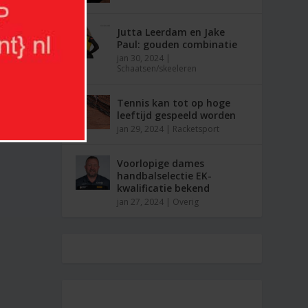
Jutta Leerdam en Jake
Paul: gouden combinatie
jan 30, 2024
|
Schaatsen/skeeleren
Tennis kan tot op hoge
leeftijd gespeeld worden
jan 29, 2024
|
Racketsport
Voorlopige dames
handbalselectie EK-
kwalificatie bekend
jan 27, 2024
|
Overig