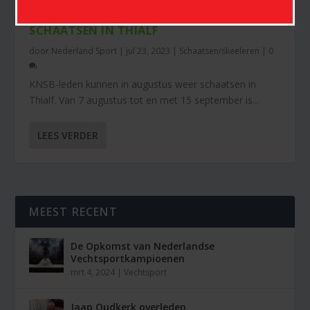
KNSB-LEDEN KUNNEN IN AUGUSTUS WEER
SCHAATSEN IN THIALF
door
Nederland Sport
|
jul 23, 2023
|
Schaatsen/skeeleren
|
0
KNSB-leden kunnen in augustus weer schaatsen in
Thialf. Van 7 augustus tot en met 15 september is...
LEES VERDER
MEEST RECENT
De Opkomst van Nederlandse
Vechtsportkampioenen
mrt 4, 2024
|
Vechtsport
Jaap Oudkerk overleden