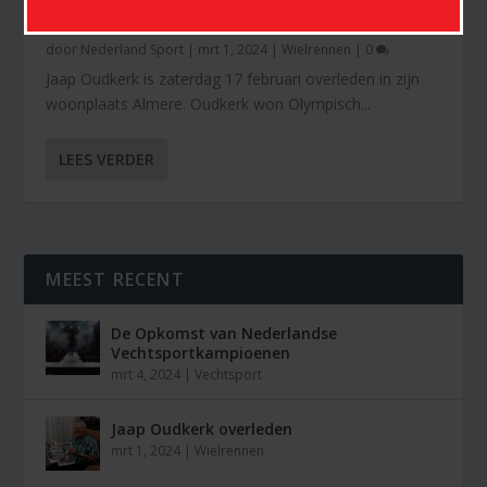
JAAP OUDKERK OVERLEDEN
door
Nederland Sport
|
mrt 1, 2024
|
Wielrennen
|
0
Jaap Oudkerk is zaterdag 17 februari overleden in zijn
woonplaats Almere. Oudkerk won Olympisch...
LEES VERDER
MEEST RECENT
De Opkomst van Nederlandse
Vechtsportkampioenen
mrt 4, 2024
|
Vechtsport
Jaap Oudkerk overleden
mrt 1, 2024
|
Wielrennen