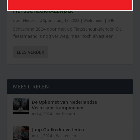
SCHEUREND 2024 DOOR MET DE
FIETSSCHEURKALENDER
door
Nederland Sport
|
aug 13, 2023
|
Wielrennen
|
0
Scheurend 2024 door met de Fietsscheurkalender. De
feestmaand is nog ver weg, maar toch alvast een...
LEES VERDER
MEEST RECENT
De Opkomst van Nederlandse
Vechtsportkampioenen
mrt 4, 2024
|
Vechtsport
Jaap Oudkerk overleden
mrt 1, 2024
|
Wielrennen