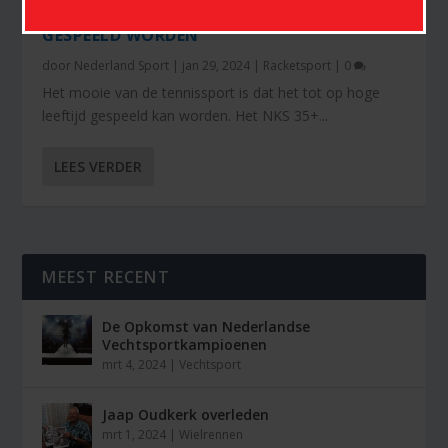
TENNIS KAN TOT OP HOGE LEEFTIJD
GESPEELD WORDEN
door
Nederland Sport
|
jan 29, 2024
|
Racketsport
|
0
Het mooie van de tennissport is dat het tot op hoge
leeftijd gespeeld kan worden. Het NKS 35+...
LEES VERDER
MEEST RECENT
De Opkomst van Nederlandse
Vechtsportkampioenen
mrt 4, 2024
|
Vechtsport
Jaap Oudkerk overleden
mrt 1, 2024
|
Wielrennen