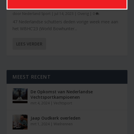
47 NEDERLANDSE SCHUTTERS BIJ WBHC’23
door
Nederland Sport
|
jul 14, 2023
|
Overig
|
0
47 Nederlandse schutters deden vorige week mee aan
het WBHC’23 (World Bowhunter...
LEES VERDER
MEEST RECENT
De Opkomst van Nederlandse
Vechtsportkampioenen
mrt 4, 2024
|
Vechtsport
Jaap Oudkerk overleden
mrt 1, 2024
|
Wielrennen