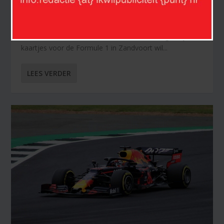
FORMULE 1 ZANDVOORT WORDT DUURDER
door
Nederland Sport
|
aug 19, 2023
|
Auto/motorsport
|
0
Formule 1 Zandvoort wordt duurder. Wie volgend jaar
kaartjes voor de Formule 1 in Zandvoort wil...
LEES VERDER