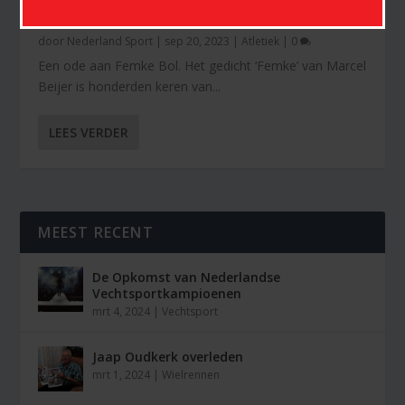
ODE AAN FEMKE BOL
door
Nederland Sport
|
sep 20, 2023
|
Atletiek
|
0
Een ode aan Femke Bol. Het gedicht ‘Femke’ van Marcel
Beijer is honderden keren van...
LEES VERDER
MEEST RECENT
De Opkomst van Nederlandse
Vechtsportkampioenen
mrt 4, 2024
|
Vechtsport
Jaap Oudkerk overleden
mrt 1, 2024
|
Wielrennen