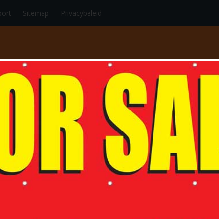
port
Sitemap
Privacybeleid
RT
AUTO/MOTORSPORT
SCHAATSEN/SKEELEREN
VECHTS