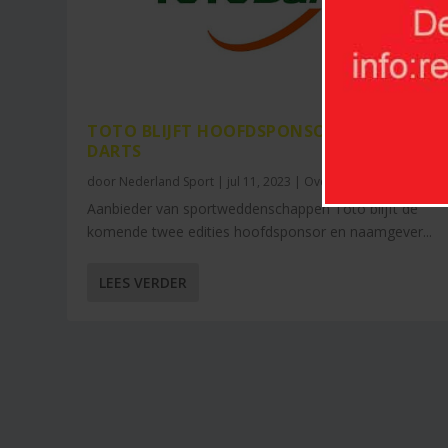
TOTO BLIJFT HOOFDSPONSOR DUTCH OPE
DARTS
door
Nederland Sport
|
jul 11, 2023
|
Overig
|
0
Aanbieder van sportweddenschappen Toto blijft de
komende twee edities hoofdsponsor en naamgever...
LEES VERDER