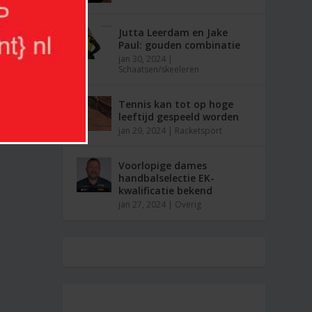
Jutta Leerdam en Jake
Paul: gouden combinatie
jan 30, 2024
|
Schaatsen/skeeleren
Tennis kan tot op hoge
leeftijd gespeeld worden
jan 29, 2024
|
Racketsport
Voorlopige dames
handbalselectie EK-
kwalificatie bekend
jan 27, 2024
|
Overig