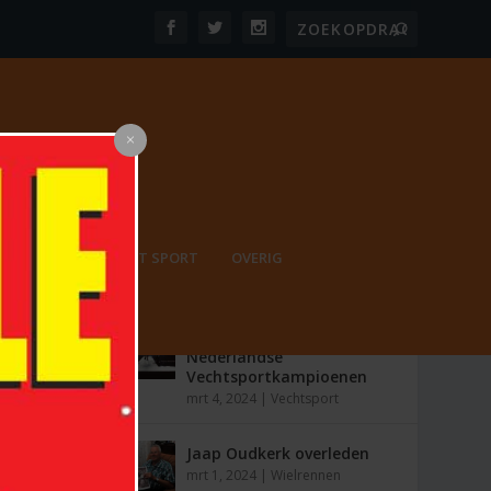
PORT
ONBEPERKT SPORT
OVERIG
MEEST RECENT
De Opkomst van
Nederlandse
Vechtsportkampioenen
mrt 4, 2024
|
Vechtsport
Jaap Oudkerk overleden
mrt 1, 2024
|
Wielrennen