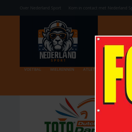
Over Nederland Sport
Kom in contact met Nederland S
VOETBAL
WIELRENNEN
ATLETIEK
RACKETSPO
TAG:
DUTCH OPEN DARTS