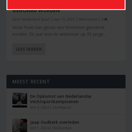
WOUT POELS KAN GERUST EEN FENOMEEN
GENOEMD WORDEN
door
Nederland Sport
|
sep 19, 2023
|
Wielrennen
|
0
Wout Poels kan gerust een fenomeen genoemd
worden. Dit jaar won de wielrenner op 35-jarige...
LEES VERDER
MEEST RECENT
De Opkomst van Nederlandse
Vechtsportkampioenen
mrt 4, 2024
|
Vechtsport
Jaap Oudkerk overleden
mrt 1, 2024
|
Wielrennen