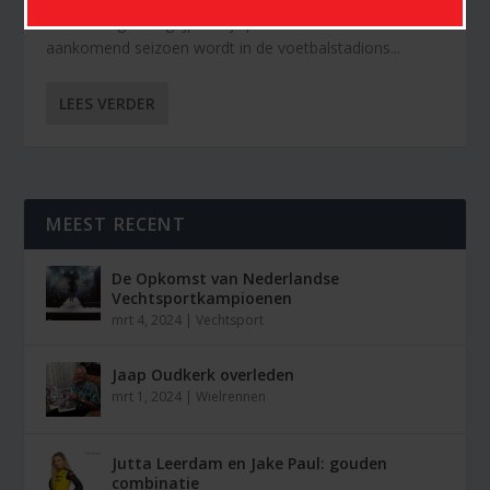
De KNVB gaat ingrijpen bij spreekkoren. Vanaf
aankomend seizoen wordt in de voetbalstadions...
LEES VERDER
MEEST RECENT
De Opkomst van Nederlandse
Vechtsportkampioenen
mrt 4, 2024
|
Vechtsport
Jaap Oudkerk overleden
mrt 1, 2024
|
Wielrennen
Jutta Leerdam en Jake Paul: gouden
combinatie