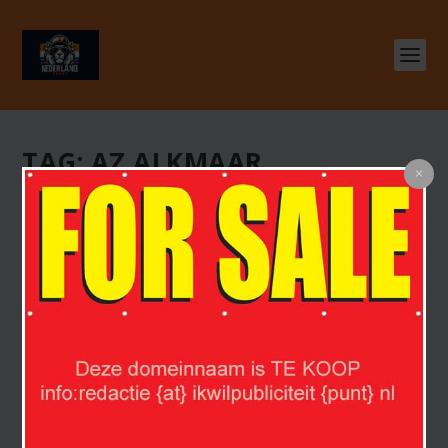
TAG:
AZ ALKMAAR
KNVB GAAT INGRIJPEN BIJ SPREEKKOREN
door
Nederland Sport
|
jul 10, 2023
|
Voetbal
|
0